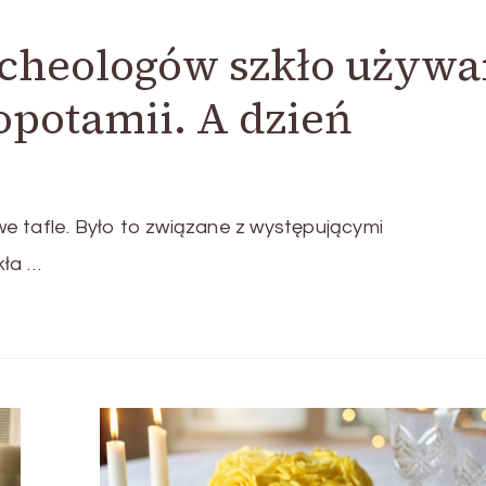
cheologów szkło używ
potamii. A dzień
e tafle. Było to związane z występującymi
kła …