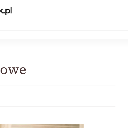
k.pl
towe