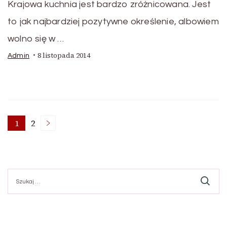
Krajowa kuchnia jest bardzo zróżnicowana. Jest
to jak najbardziej pozytywne określenie, albowiem
wolno się w …
8 listopada 2014
Admin
Stronicowanie
1
2
Strona
Strona
wpisów
Szukaj: