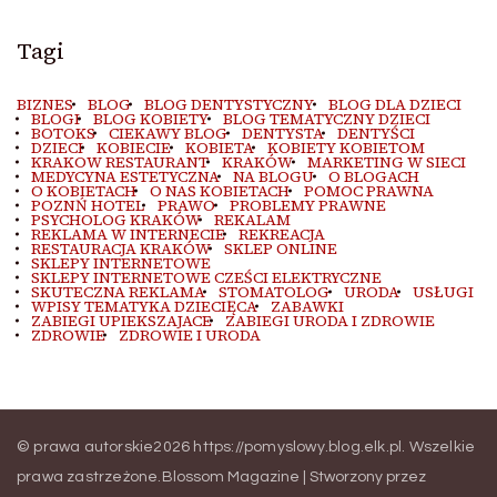
Tagi
BIZNES
BLOG
BLOG DENTYSTYCZNY
BLOG DLA DZIECI
BLOGI
BLOG KOBIETY
BLOG TEMATYCZNY DZIECI
BOTOKS
CIEKAWY BLOG
DENTYSTA
DENTYŚCI
DZIECI
KOBIECIE
KOBIETA
KOBIETY KOBIETOM
KRAKOW RESTAURANT
KRAKÓW
MARKETING W SIECI
MEDYCYNA ESTETYCZNA
NA BLOGU
O BLOGACH
O KOBIETACH
O NAS KOBIETACH
POMOC PRAWNA
POZNŃ HOTEL
PRAWO
PROBLEMY PRAWNE
PSYCHOLOG KRAKÓW
REKALAM
REKLAMA W INTERNECIE
REKREACJA
RESTAURACJA KRAKÓW
SKLEP ONLINE
SKLEPY INTERNETOWE
SKLEPY INTERNETOWE CZEŚCI ELEKTRYCZNE
SKUTECZNA REKLAMA
STOMATOLOG
URODA
USŁUGI
WPISY TEMATYKA DZIECIĘCA
ZABAWKI
ZABIEGI UPIEKSZAJACE
ZABIEGI URODA I ZDROWIE
ZDROWIE
ZDROWIE I URODA
© prawa autorskie2026
https://pomyslowy.blog.elk.pl
. Wszelkie
prawa zastrzeżone.
Blossom Magazine | Stworzony przez