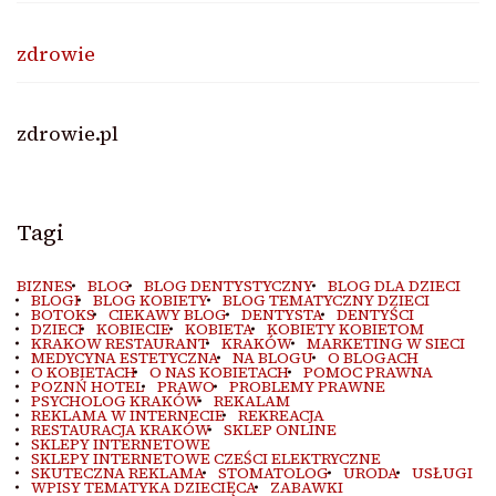
zdrowie
zdrowie.pl
Tagi
BIZNES
BLOG
BLOG DENTYSTYCZNY
BLOG DLA DZIECI
BLOGI
BLOG KOBIETY
BLOG TEMATYCZNY DZIECI
BOTOKS
CIEKAWY BLOG
DENTYSTA
DENTYŚCI
DZIECI
KOBIECIE
KOBIETA
KOBIETY KOBIETOM
KRAKOW RESTAURANT
KRAKÓW
MARKETING W SIECI
MEDYCYNA ESTETYCZNA
NA BLOGU
O BLOGACH
O KOBIETACH
O NAS KOBIETACH
POMOC PRAWNA
POZNŃ HOTEL
PRAWO
PROBLEMY PRAWNE
PSYCHOLOG KRAKÓW
REKALAM
REKLAMA W INTERNECIE
REKREACJA
RESTAURACJA KRAKÓW
SKLEP ONLINE
SKLEPY INTERNETOWE
SKLEPY INTERNETOWE CZEŚCI ELEKTRYCZNE
SKUTECZNA REKLAMA
STOMATOLOG
URODA
USŁUGI
WPISY TEMATYKA DZIECIĘCA
ZABAWKI